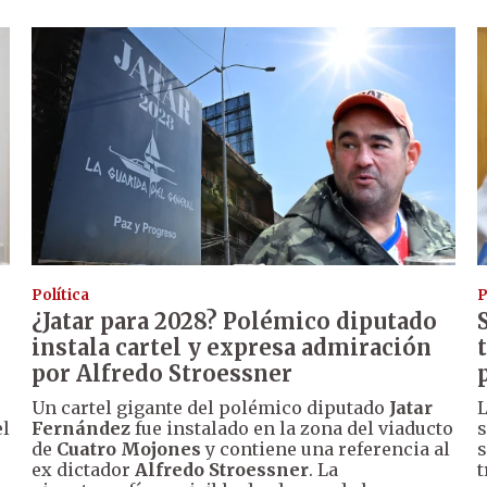
Política
P
¿Jatar para 2028? Polémico diputado
instala cartel y expresa admiración
por Alfredo Stroessner
Un cartel gigante del polémico diputado
Jatar
L
el
Fernández
fue instalado en la zona del viaducto
s
de
Cuatro Mojones
y contiene una referencia al
s
ex dictador
Alfredo Stroessner
. La
t