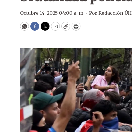
Octubre 14, 2025 04:00 a. m. •
Por
Redacción ÚH
WhatsApp
Facebook
Twitter
Email
Copy
Print