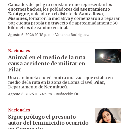
Cansados del peligro constante que representan los
enormes baches, los pobladores del
asentamiento
Ka’atygue
, ubicado en el distrito de
Santa Rosa
,
Misiones
, tomaron la iniciativa y comenzaron a reparar
por cuenta propia un trayecto de aproximadamente 30
kilómetros de camino vecinal.
·
Agosto 6, 2026 10:38 p. m.
Vanessa Rodríguez
Nacionales
Animal en el medio de la ruta
causa accidente de militar en
Pilar
Una camioneta chocó contra una vaca que estaba en
medio de la ruta en la zona de Loma Clavel,
Pilar
,
Departamento de
Ñeembucú
.
·
Agosto 6, 2026 10:24 p. m.
Redacción ÚH
Nacionales
Sigue prófugo el presunto
autor del feminicidio ocurrido
en Curuguaty