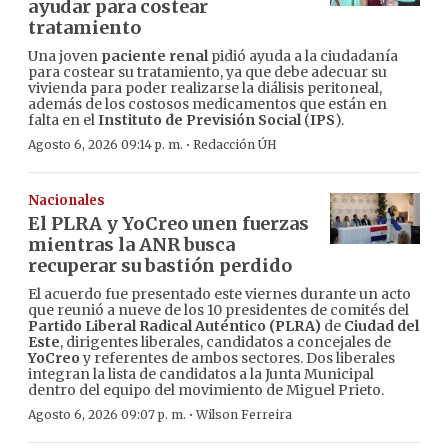
ayudar para costear
tratamiento
Una joven
paciente renal
pidió ayuda a la ciudadanía
para costear su tratamiento, ya que debe adecuar su
vivienda para poder realizarse la diálisis peritoneal,
además de los costosos medicamentos que están en
falta en el
Instituto de Previsión Social
(
IPS
).
·
Agosto 6, 2026 09:14 p. m.
Redacción ÚH
Nacionales
El PLRA y YoCreo unen fuerzas
mientras la ANR busca
recuperar su bastión perdido
El acuerdo fue presentado este viernes durante un acto
que reunió a nueve de los 10 presidentes de comités del
Partido Liberal Radical Auténtico (PLRA)
de
Ciudad del
Este
, dirigentes liberales, candidatos a concejales de
YoCreo
y referentes de ambos sectores. Dos liberales
integran la lista de candidatos a la Junta Municipal
dentro del equipo del movimiento de Miguel Prieto.
·
Agosto 6, 2026 09:07 p. m.
Wilson Ferreira