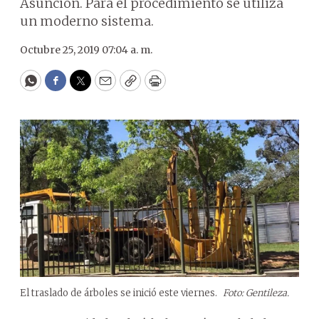
Asunción. Para el procedimiento se utiliza
un moderno sistema.
Octubre 25, 2019 07:04 a. m.
WhatsApp
Facebook
Twitter
Email
Copy
Print
El traslado de árboles se inició este viernes.
Foto: Gentileza.