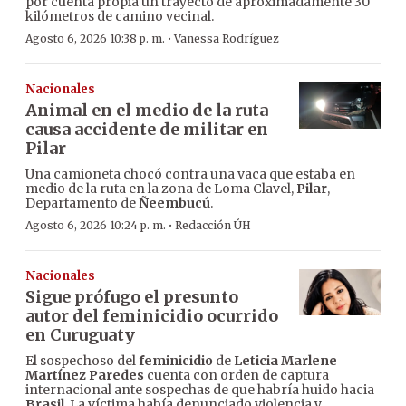
por cuenta propia un trayecto de aproximadamente 30
kilómetros de camino vecinal.
·
Agosto 6, 2026 10:38 p. m.
Vanessa Rodríguez
Nacionales
Animal en el medio de la ruta
causa accidente de militar en
Pilar
Una camioneta chocó contra una vaca que estaba en
medio de la ruta en la zona de Loma Clavel,
Pilar
,
Departamento de
Ñeembucú
.
·
Agosto 6, 2026 10:24 p. m.
Redacción ÚH
Nacionales
Sigue prófugo el presunto
autor del feminicidio ocurrido
en Curuguaty
El sospechoso del
feminicidio
de
Leticia Marlene
Martínez Paredes
cuenta con orden de captura
internacional ante sospechas de que habría huido hacia
Brasil
. La víctima había denunciado violencia y