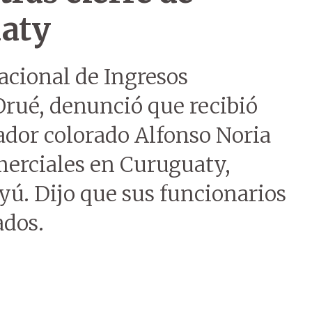
uaty
Nacional de Ingresos
Orué, denunció que recibió
ador colorado Alfonso Noria
omerciales en Curuguaty,
ú. Dijo que sus funcionarios
dos.