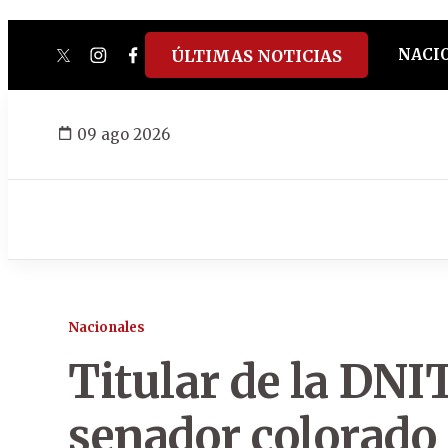
NACI
ÚLTIMAS NOTICIAS
twitter
instagram
facebook
tiktok
youtube
spotify
09 ago 2026
Nacionales
Titular de la DNI
senador colorado 