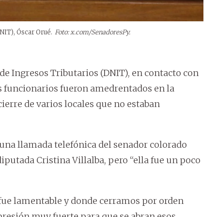
DNIT), Óscar Orué.
Foto: x.com/SenadoresPy.
 de Ingresos Tributarios (DNIT), en contacto con
 funcionarios fueron amedrentados en la
cierre de varios locales que no estaban
 una llamada telefónica del senador colorado
diputada Cristina Villalba, pero “ella fue un poco
fue lamentable y donde cerramos por orden
 presión muy fuerte para que se abran esos