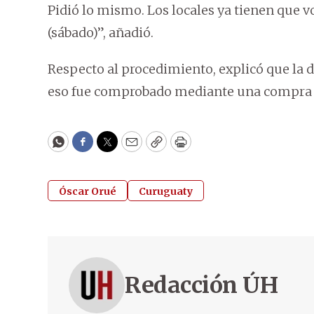
Pidió lo mismo. Los locales ya tienen que v
(sábado)”, añadió.
Respecto al procedimiento, explicó que la 
eso fue comprobado mediante una compra 
WhatsApp
Facebook
Twitter
Email
Copy
Print
Óscar Orué
Curuguaty
Redacción ÚH