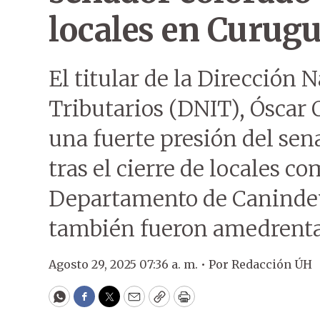
locales en Curug
El titular de la Dirección 
Tributarios (DNIT), Óscar 
una fuerte presión del sen
tras el cierre de locales c
Departamento de Canindey
también fueron amedrenta
Agosto 29, 2025 07:36 a. m. •
Por
Redacción ÚH
WhatsApp
Facebook
Twitter
Email
Copy
Print