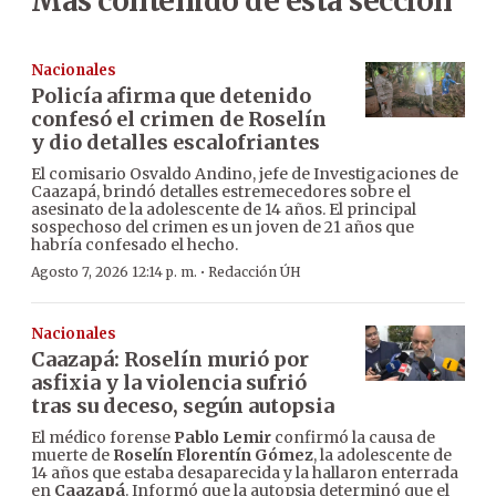
Más contenido de esta sección
Nacionales
Policía afirma que detenido
confesó el crimen de Roselín
y dio detalles escalofriantes
El comisario Osvaldo Andino, jefe de Investigaciones de
Caazapá, brindó detalles estremecedores sobre el
asesinato de la adolescente de 14 años. El principal
sospechoso del crimen es un joven de 21 años que
habría confesado el hecho.
·
Agosto 7, 2026 12:14 p. m.
Redacción ÚH
Nacionales
Caazapá: Roselín murió por
asfixia y la violencia sufrió
tras su deceso, según autopsia
El médico forense
Pablo Lemir
confirmó la causa de
muerte de
Roselín Florentín Gómez
, la adolescente de
14 años que estaba desaparecida y la hallaron enterrada
en
Caazapá
. Informó que la autopsia determinó que el