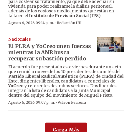
para costear su tratamiento, ya que debe adecuar su
vivienda para poder realizarse la diálisis peritoneal,
además de los costosos medicamentos que están en
falta en el
Instituto de Previsión Social
(
IPS
).
·
Agosto 6, 2026 09:14 p. m.
Redacción ÚH
Nacionales
El PLRA y YoCreo unen fuerzas
mientras la ANR busca
recuperar su bastión perdido
El acuerdo fue presentado este viernes durante un acto
que reunió a nueve de los 10 presidentes de comités del
Partido Liberal Radical Auténtico (PLRA)
de
Ciudad del
Este
, dirigentes liberales, candidatos a concejales de
YoCreo
y referentes de ambos sectores. Dos liberales
integran la lista de candidatos a la Junta Municipal
dentro del equipo del movimiento de Miguel Prieto.
·
Agosto 6, 2026 09:07 p. m.
Wilson Ferreira
Carga Más