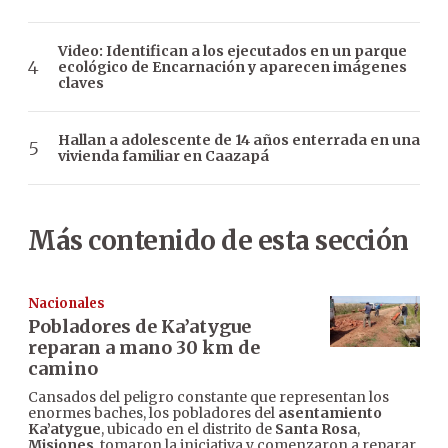
Video: Identifican a los ejecutados en un parque
ecológico de Encarnación y aparecen imágenes
claves
Hallan a adolescente de 14 años enterrada en una
vivienda familiar en Caazapá
Más contenido de esta sección
Nacionales
Pobladores de Ka’atygue
reparan a mano 30 km de
camino
Cansados del peligro constante que representan los
enormes baches, los pobladores del
asentamiento
Ka’atygue
, ubicado en el distrito de
Santa Rosa
,
Misiones
, tomaron la iniciativa y comenzaron a reparar