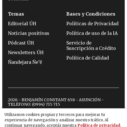
Temas
Bases y Condiciones
Editorial ÚH
Políticas de Privacidad
Noticias positivas
Política de uso de la IA
Pódcast ÚH
Servicio de
Suscripción a Crédito
Newsletters ÚH
Política de Calidad
Ñandejara Ñe’ẽ
2026 - BENJAMÍN CONSTANT 658 - ASUNCIÓN -
TELÉFONO:
(0994) 715 715
Utilizamos cookies propias y terceros para mejorar tu
experiencia de navegación y analizar nuestro tráfico. Al
twitter
instagram
facebook
tiktok
youtube
spotify
continuar navegando, aceptás nuestra
Política de privacidad
.