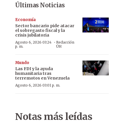
Últimas Noticias
Economía
Sector bancario pide atacar
el sobregasto fiscal y la
crisis jubilatoria
·
Agosto 6, 2026 03:24
Redacción
p. m.
ÚH
Mundo
Las FDI y la ayuda
humanitaria tras
terremotos en Venezuela
Agosto 6, 2026 03:01 p. m.
Notas más leídas