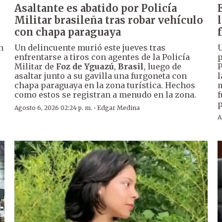
Asaltante es abatido por Policía
Militar brasileña tras robar vehículo
con chapa paraguaya
n
Un delincuente murió este jueves tras
U
enfrentarse a tiros con agentes de la Policía
p
Militar de
Foz de Yguazú
,
Brasil
, luego de
P
asaltar junto a su gavilla una furgoneta con
l
chapa paraguaya en la zona turística. Hechos
m
como estos se registran a menudo en la zona.
f
p
·
Agosto 6, 2026 02:24 p. m.
Edgar Medina
A