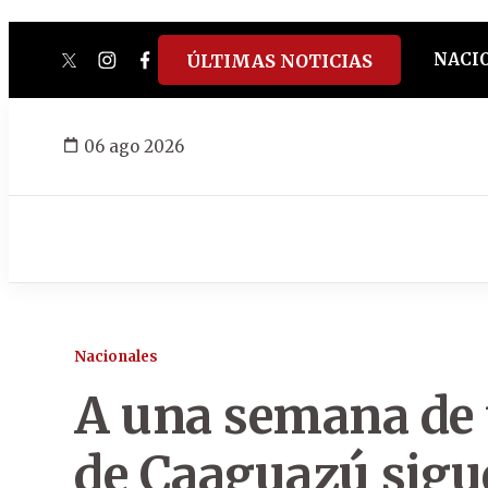
NACI
ÚLTIMAS NOTICIAS
twitter
instagram
facebook
tiktok
youtube
spotify
06 ago 2026
Nacionales
A una semana de 
de Caaguazú sigu