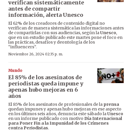
verifican sistemáticamente
antes de compartir
información, alerta Unesco
El 62% de los creadores de contenido digital no
verifican de manera sistemática las informaciones antes
de compartirlas con sus audiencias, según la
Unesco
,
que en un estudio publicado este martes pone el foco en
las prácticas, desafíos y deontología de los
“influencers”.
Noviembre 26, 2024 02:35 p. m.
Mundo
El 85% de los asesinatos de
periodistas queda impune y
apenas hubo mejoras en 6
años
El 85% de los asesinatos de profesionales de la
prensa
quedan impunes y apenas hubo mejoras en ese aspecto
en los últimos seis años, denuncia este sábado la
Unesco
en un informe publicado con motivo
Día Internacional
para Poner Fin a la Impunidad de los Crímenes
contra Periodistas
.