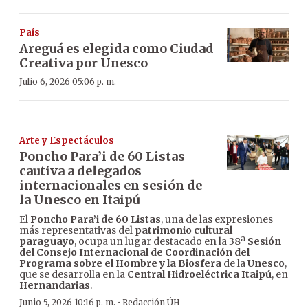
País
Areguá es elegida como Ciudad
Creativa por Unesco
Julio 6, 2026 05:06 p. m.
Arte y Espectáculos
Poncho Para’i de 60 Listas
cautiva a delegados
internacionales en sesión de
la Unesco en Itaipú
El
Poncho Para’i de 60 Listas
, una de las expresiones
más representativas del
patrimonio cultural
paraguayo
, ocupa un lugar destacado en la 38ª
Sesión
del Consejo Internacional de Coordinación del
Programa sobre el Hombre y la Biosfera
de la
Unesco
,
que se desarrolla en la
Central Hidroeléctrica Itaipú
, en
Hernandarias
.
·
Junio 5, 2026 10:16 p. m.
Redacción ÚH