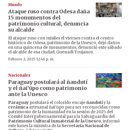
Mundo
Ataque ruso contra Odesa daña
15 monumentos del
patrimonio cultural, denuncia
su alcalde
El ataque ruso con misiles el viernes contra el centro
histórico de Odesa, patrimonio de la Unesco, dejó daños
en una quincena de monumentos, denunció este sábado
el alcalde de esa ciudad, Guenadi Trujanov.
Febrero 2, 2025 12:46 p. m.
Nacionales
Paraguay postulará al ñandutí
y el ñai’ūpo como patrimonio
ante la Unesco
Paraguay
postulará el colorido encaje
ñandutí
y la
cerámica
artesanal ñai’ūpo para ser reconocidas como
patrimonio de la humanidad en la sesión de 2025 del
Comité Intergubernamental para la Salvaguardia del
Patrimonio Cultural Inmaterial de la Unesco
, informó
este lunes la ministra de la
Secretaría Nacional de