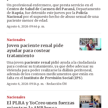
Un profesional enfermero, que presta servicio en el
Centro de Salud de Carmen del Paraná
, Departamento
de
Itapúa
, fue detenido este jueves por la
Policía
Nacional
por el supuesto hecho de abuso sexual de una
paciente menor de edad.
Agosto 6, 2026 09:46 p. m.
Nacionales
Joven paciente renal pide
ayudar para costear
tratamiento
Una joven
paciente renal
pidió ayuda a la ciudadanía
para costear su tratamiento, ya que debe adecuar su
vivienda para poder realizarse la diálisis peritoneal,
además de los costosos medicamentos que están en
falta en el
Instituto de Previsión Social
(
IPS
).
·
Agosto 6, 2026 09:14 p. m.
Redacción ÚH
Nacionales
El PLRA y YoCreo unen fuerzas
mientras la ANR busca