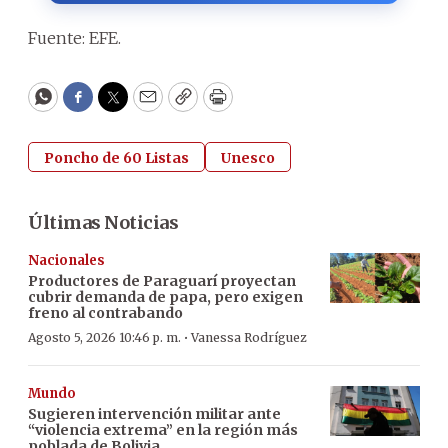
Fuente: EFE.
WhatsApp
Facebook
Twitter
Email
Copy
Print
Poncho de 60 Listas
Unesco
Últimas Noticias
Nacionales
Productores de Paraguarí proyectan
cubrir demanda de papa, pero exigen
freno al contrabando
·
Agosto 5, 2026 10:46 p. m.
Vanessa Rodríguez
Mundo
Sugieren intervención militar ante
“violencia extrema” en la región más
poblada de Bolivia