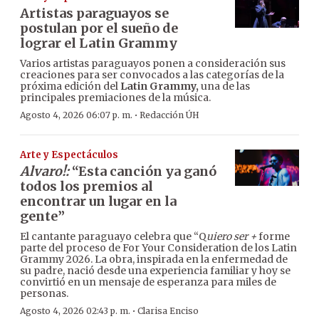
Artistas paraguayos se
postulan por el sueño de
lograr el Latin Grammy
Varios artistas paraguayos ponen a consideración sus
creaciones para ser convocados a las categorías de la
próxima edición del
Latin Grammy,
una de las
principales premiaciones de la música.
·
Agosto 4, 2026 06:07 p. m.
Redacción ÚH
Arte y Espectáculos
Alvaro!:
“Esta canción ya ganó
todos los premios al
encontrar un lugar en la
gente”
El cantante paraguayo celebra que “Q
uiero ser +
forme
parte del proceso de For Your Consideration de los Latin
Grammy 2026. La obra, inspirada en la enfermedad de
su padre, nació desde una experiencia familiar y hoy se
convirtió en un mensaje de esperanza para miles de
personas.
·
Agosto 4, 2026 02:43 p. m.
Clarisa Enciso