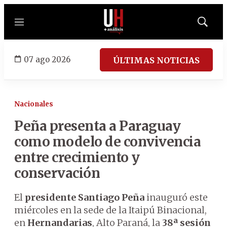
Menú
Mostrar
búsqued
07 ago 2026
ÚLTIMAS NOTICIAS
Nacionales
Peña presenta a Paraguay
como modelo de convivencia
entre crecimiento y
conservación
El
presidente Santiago Peña
inauguró este
miércoles en la sede de la Itaipú Binacional,
en
Hernandarias
, Alto Paraná, la
38ª sesión