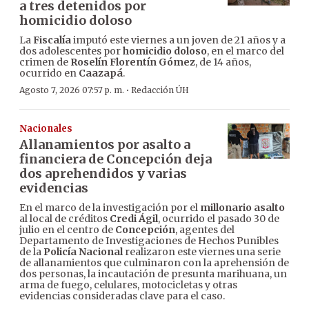
a tres detenidos por
homicidio doloso
La
Fiscalía
imputó este viernes a un joven de 21 años y a
dos adolescentes por
homicidio doloso
, en el marco del
crimen de
Roselín Florentín Gómez
, de 14 años,
ocurrido en
Caazapá
.
·
Agosto 7, 2026 07:57 p. m.
Redacción ÚH
Nacionales
Allanamientos por asalto a
financiera de Concepción deja
dos aprehendidos y varias
evidencias
En el marco de la investigación por el
millonario asalto
al local de créditos
Credi Ágil
, ocurrido el pasado 30 de
julio en el centro de
Concepción
, agentes del
Departamento de Investigaciones de Hechos Punibles
de la
Policía Nacional
realizaron este viernes una serie
de allanamientos que culminaron con la aprehensión de
dos personas, la incautación de presunta marihuana, un
arma de fuego, celulares, motocicletas y otras
evidencias consideradas clave para el caso.