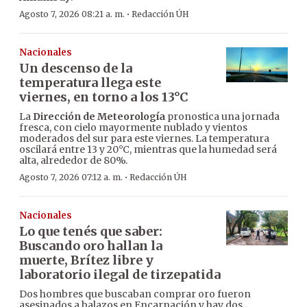
·
Agosto 7, 2026 08:21 a. m.
Redacción ÚH
Nacionales
Un descenso de la
temperatura llega este
viernes, en torno a los 13°C
La
Dirección de Meteorología
pronostica una jornada
fresca, con cielo mayormente nublado y vientos
moderados del sur para este viernes. La temperatura
oscilará entre 13 y 20°C, mientras que la humedad será
alta, alrededor de 80%.
·
Agosto 7, 2026 07:12 a. m.
Redacción ÚH
Nacionales
Lo que tenés que saber:
Buscando oro hallan la
muerte, Brítez libre y
laboratorio ilegal de tirzepatida
Dos hombres que buscaban comprar oro fueron
asesinados a balazos en Encarnación y hay dos