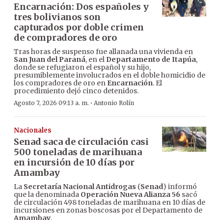
Encarnación: Dos españoles y
tres bolivianos son
capturados por doble crimen
de compradores de oro
Tras horas de suspenso fue allanada una vivienda en
San Juan del Paraná
, en el
Departamento de Itapúa
,
donde se refugiaron el español y su hijo,
presumiblemente involucrados en el doble homicidio de
los compradores de oro en
Encarnación
. El
procedimiento dejó cinco detenidos.
·
Agosto 7, 2026 09:13 a. m.
Antonio Rolín
Nacionales
Senad saca de circulación casi
500 toneladas de marihuana
en incursión de 10 días por
Amambay
La
Secretaría Nacional Antidrogas
(
Senad
) informó
que la denominada
Operación Nueva Alianza 56
sacó
de circulación 498 toneladas de marihuana en 10 días de
incursiones en zonas boscosas por el Departamento de
Amambay
.