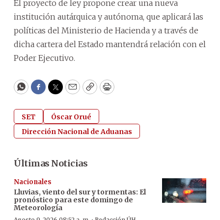
El proyecto de ley propone crear una nueva
institución autárquica y autónoma, que aplicará las
políticas del Ministerio de Hacienda y a través de
dicha cartera del Estado mantendrá relación con el
Poder Ejecutivo.
WhatsApp
Facebook
Twitter
Email
Copy
Print
SET
Óscar Orué
Dirección Nacional de Aduanas
Últimas Noticias
Nacionales
Lluvias, viento del sur y tormentas: El
pronóstico para este domingo de
Meteorología
Agosto 9, 2026 08:52 a. m.
Redacción ÚH