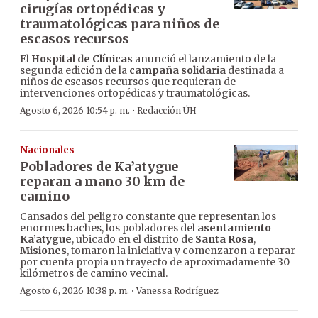
cirugías ortopédicas y
traumatológicas para niños de
escasos recursos
El
Hospital de Clínicas
anunció el lanzamiento de la
segunda edición de la
campaña solidaria
destinada a
niños de escasos recursos que requieran de
intervenciones ortopédicas y traumatológicas.
·
Agosto 6, 2026 10:54 p. m.
Redacción ÚH
Nacionales
Pobladores de Ka’atygue
reparan a mano 30 km de
camino
Cansados del peligro constante que representan los
enormes baches, los pobladores del
asentamiento
Ka’atygue
, ubicado en el distrito de
Santa Rosa
,
Misiones
, tomaron la iniciativa y comenzaron a reparar
por cuenta propia un trayecto de aproximadamente 30
kilómetros de camino vecinal.
·
Agosto 6, 2026 10:38 p. m.
Vanessa Rodríguez