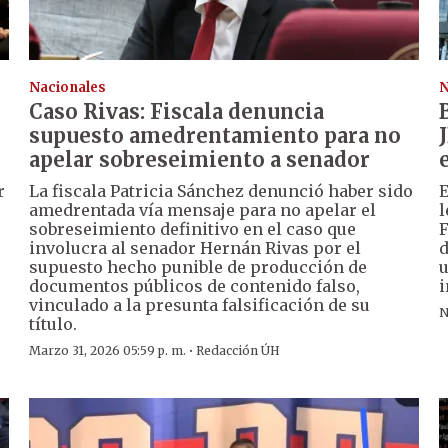
Nacionales
N
Caso Rivas: Fiscala denuncia
supuesto amedrentamiento para no
apelar sobreseimiento a senador
r
La fiscala Patricia Sánchez denunció haber sido
E
amedrentada vía mensaje para no apelar el
l
sobreseimiento definitivo en el caso que
F
involucra al senador Hernán Rivas por el
d
supuesto hecho punible de producción de
u
documentos públicos de contenido falso,
i
vinculado a la presunta falsificación de su
N
título.
·
Marzo 31, 2026 05:59 p. m.
Redacción ÚH