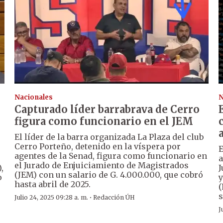
Nacionales
N
Capturado líder barrabrava de Cerro
figura como funcionario en el JEM
El líder de la barra organizada La Plaza del club
Cerro Porteño, detenido en la víspera por
E
agentes de la Senad, figura como funcionario en
a
el Jurado de Enjuiciamiento de Magistrados
,
J
(JEM) con un salario de G. 4.000.000, que cobró
o
y
hasta abril de 2025.
(
s
·
Julio 24, 2025 09:28 a. m.
Redacción ÚH
J