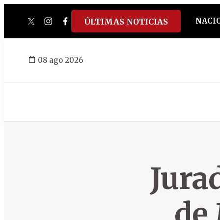
NACI
ÚLTIMAS NOTICIAS
twitter
instagram
facebook
tiktok
youtube
spotify
08 ago 2026
Jura
de