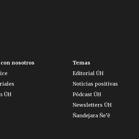
 con nosotros
Temas
ice
Editorial ÚH
riales
Noticias positivas
ón ÚH
Pódcast ÚH
Newsletters ÚH
Ñandejara Ñe’ẽ