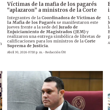
Víctimas de la mafia de los pagarés
“aplazaron” a ministros de la Corte
Integrantes de la
Coordinadora de Víctimas de
L
la Mafia de los Pagarés
se manifestaron este
J
jueves frente a la sede del
Jurado de
l
Enjuiciamiento de Magistrados (JEM)
y
B
realizaron una entrega simbólica de libretas de
p
calificaciones para los ministros de la
Corte
n
A
Suprema de Justicia
.
·
Abril 30, 2026 07:10 p. m.
Redacción ÚH