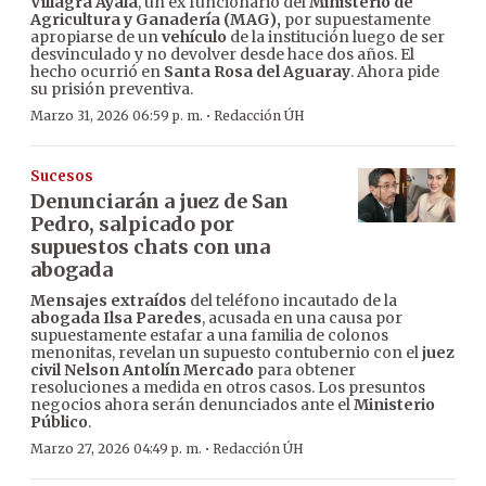
Villagra Ayala
, un ex funcionario del
Ministerio de
Agricultura y Ganadería (MAG),
por supuestamente
apropiarse de un
vehículo
de la institución luego de ser
desvinculado y no devolver desde hace dos años. El
hecho ocurrió en
Santa Rosa del Aguaray
. Ahora pide
su prisión preventiva.
·
Marzo 31, 2026 06:59 p. m.
Redacción ÚH
Sucesos
Denunciarán a juez de San
Pedro, salpicado por
supuestos chats con una
abogada
Mensajes extraídos
del teléfono incautado de la
abogada Ilsa Paredes
, acusada en una causa por
supuestamente estafar a una familia de colonos
menonitas, revelan un supuesto contubernio con el
juez
civil Nelson Antolín Mercado
para obtener
resoluciones a medida en otros casos. Los presuntos
negocios ahora serán denunciados ante el
Ministerio
Público
.
·
Marzo 27, 2026 04:49 p. m.
Redacción ÚH