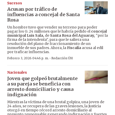
Sucesos
Acusan por tráfico de
influencias a concejal de Santa
Rosa
Un hombre tuvo que vender su terreno para poder
pagar los G. 24 millones que le habría pedido el
concejal
municipal Luis Sala,
de
Santa Rosa del Aguaray,
“por la
firma de la intendenta”, para que le saliera una
resolución del plano de fraccionamiento de un
inmueble de sus padres. Ahora, la
Fiscalía
acusa al edil
por traficar influencias.
·
Febrero 3, 2026 04:46 p. m.
Redacción ÚH
Nacionales
Joven que golpeó brutalmente
a su pareja se beneficia con
arresto domiciliario y causa
indignación
Mientras la víctima de una brutal golpiza, una joven de
24 años, se recupera de las graves lesiones, la Justicia
otorgó en tiempo récord arresto domiciliario al
presunto responsable generando indignación y fuertes