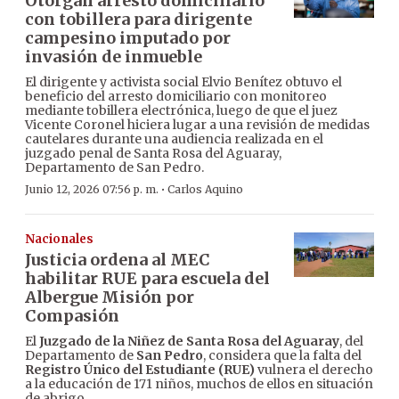
Otorgan arresto domiciliario
con tobillera para dirigente
campesino imputado por
invasión de inmueble
El dirigente y activista social Elvio Benítez obtuvo el
beneficio del arresto domiciliario con monitoreo
mediante tobillera electrónica, luego de que el juez
Vicente Coronel hiciera lugar a una revisión de medidas
cautelares durante una audiencia realizada en el
juzgado penal de Santa Rosa del Aguaray,
Departamento de San Pedro.
·
Junio 12, 2026 07:56 p. m.
Carlos Aquino
Nacionales
Justicia ordena al MEC
habilitar RUE para escuela del
Albergue Misión por
Compasión
El
Juzgado de la Niñez de Santa Rosa del Aguaray
, del
Departamento de
San Pedro
, considera que la falta del
Registro Único del Estudiante (RUE)
vulnera el derecho
a la educación de 171 niños, muchos de ellos en situación
de abrigo.