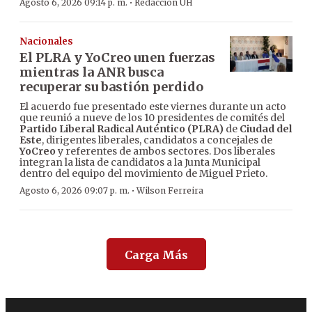
·
Agosto 6, 2026 09:14 p. m.
Redacción ÚH
Nacionales
El PLRA y YoCreo unen fuerzas
mientras la ANR busca
recuperar su bastión perdido
El acuerdo fue presentado este viernes durante un acto
que reunió a nueve de los 10 presidentes de comités del
Partido Liberal Radical Auténtico (PLRA)
de
Ciudad del
Este
, dirigentes liberales, candidatos a concejales de
YoCreo
y referentes de ambos sectores. Dos liberales
integran la lista de candidatos a la Junta Municipal
dentro del equipo del movimiento de Miguel Prieto.
·
Agosto 6, 2026 09:07 p. m.
Wilson Ferreira
Carga Más