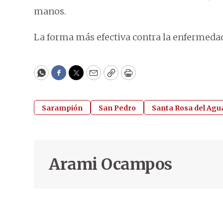
manos.
La forma más efectiva contra la enfermedad
WhatsApp
Facebook
Twitter
Email
Copy
Print
Sarampión
San Pedro
Santa Rosa del Agu
Arami Ocampos