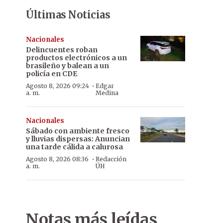
Últimas Noticias
Nacionales
Delincuentes roban
productos electrónicos a un
brasileño y balean a un
policía en CDE
·
Agosto 8, 2026 09:24
Edgar
a. m.
Medina
Nacionales
Sábado con ambiente fresco
y lluvias dispersas: Anuncian
una tarde cálida a calurosa
·
Agosto 8, 2026 08:36
Redacción
a. m.
ÚH
Notas más leídas