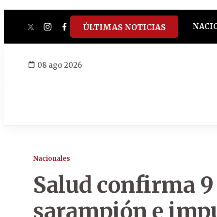
NACI
ÚLTIMAS NOTICIAS
twitter
instagram
facebook
tiktok
youtube
spotify
08 ago 2026
Nacionales
Salud confirma 9
sarampión e imp