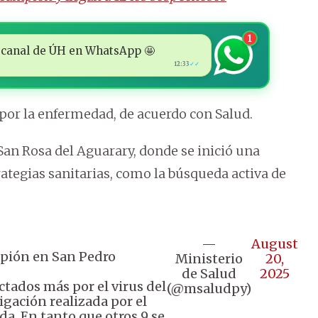
1
 al canal de ÚH en WhatsApp 🤩
12:33
✓✓
 por la enfermedad, de acuerdo con Salud.
 San Rosa del Aguarary, donde se inició una
ategias sanitarias, como la búsqueda activa de
—
August
mpión en San Pedro
Ministerio
20,
de Salud
2025
tados más por el virus del
(@msaludpy)
gación realizada por el
a. En tanto que otros 9 se