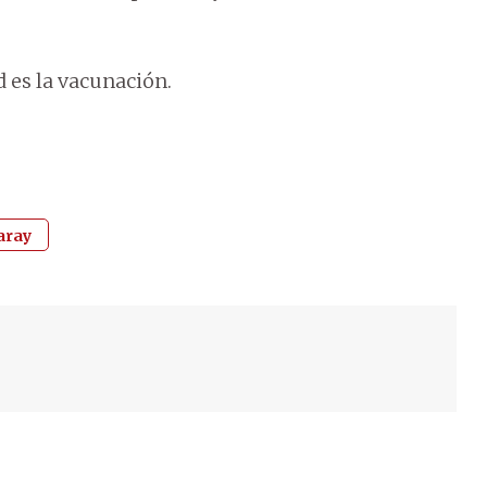
 es la vacunación.
aray