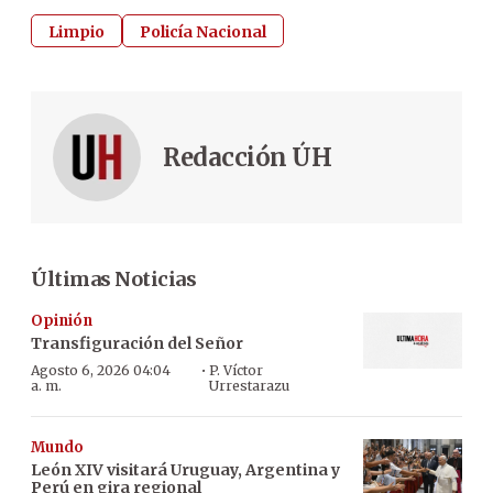
Limpio
Policía Nacional
Redacción ÚH
Últimas Noticias
Opinión
Transfiguración del Señor
·
Agosto 6, 2026 04:04
P. Víctor
a. m.
Urrestarazu
Mundo
León XIV visitará Uruguay, Argentina y
Perú en gira regional