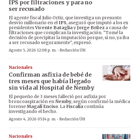
IPS por filtraciones y para no
ser recusado
El agente fiscal Julio Ortiz, que investiga un presunto
desvío millonario en el
IPS
, aseguró que imputó a los ex
presidentes
Vicente Bataglia
y
Jorge Brítez
a causa de
filtraciones que complican la investigación. “Tomé la
decisión de precipitar la imputación porque, si no, ya iba
a ser recusado seguramente”, expresó.
·
Agosto 5, 2026 12:08 p. m.
Redacción ÚH
Nacionales
Confirman asfixia de bebé de
tres meses que había llegado
sin vida al Hospital de Ñemby
El pequeño de 3 meses falleció por asfixia por
broncoaspiración en
Ñemby
, según confirmó la médica
forense
Magalí Enciso
. La
Fiscalía
continúa
investigando el hecho.
·
Agosto 4, 2026 05:14 p. m.
Redacción ÚH
Nacionales