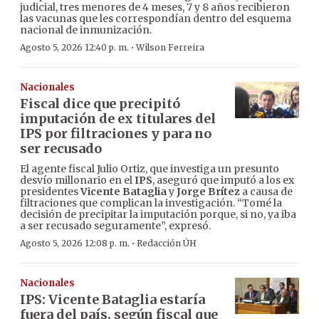
judicial, tres menores de 4 meses, 7 y 8 años recibieron
las vacunas que les correspondían dentro del esquema
nacional de inmunización.
·
Agosto 5, 2026 12:40 p. m.
Wilson Ferreira
Nacionales
Fiscal dice que precipitó
imputación de ex titulares del
IPS por filtraciones y para no
ser recusado
El agente fiscal Julio Ortiz, que investiga un presunto
desvío millonario en el
IPS
, aseguró que imputó a los ex
presidentes
Vicente Bataglia
y
Jorge Brítez
a causa de
filtraciones que complican la investigación. “Tomé la
decisión de precipitar la imputación porque, si no, ya iba
a ser recusado seguramente”, expresó.
·
Agosto 5, 2026 12:08 p. m.
Redacción ÚH
Nacionales
IPS: Vicente Bataglia estaría
fuera del país, según fiscal que