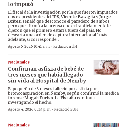
lo imputó
El fiscal de la investigación por la que fueron imputados
dos ex presidentes del
IPS
,
Vicente Bataglia
y
Jorge
Brítez
, señaló que desconoce el paradero de ambos,
pero que afirmó a la prensa que extraoficialmente le
dijeron que el primero estaría fuera del país. No
descarta una orden de captura internacional “más
adelante, si corresponde”.
·
Agosto 5, 2026 10:41 a. m.
Redacción ÚH
Nacionales
Confirman asfixia de bebé de
tres meses que había llegado
sin vida al Hospital de Ñemby
El pequeño de 3 meses falleció por asfixia por
broncoaspiración en
Ñemby
, según confirmó la médica
forense
Magalí Enciso
. La
Fiscalía
continúa
investigando el hecho.
·
Agosto 4, 2026 05:14 p. m.
Redacción ÚH
Nacionales