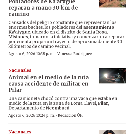
Pobladores de Ka’atygue
reparan a mano 30 km de
camino
Cansados del peligro constante que representan los
enormes baches, los pobladores del
asentamiento
Ka’atygue
, ubicado en el distrito de
Santa Rosa
,
Misiones
, tomaron la iniciativa y comenzaron a reparar
por cuenta propia un trayecto de aproximadamente 30
kilómetros de camino vecinal.
·
Agosto 6, 2026 10:38 p. m.
Vanessa Rodríguez
Nacionales
Animal en el medio de la ruta
causa accidente de militar en
Pilar
Una camioneta chocó contra una vaca que estaba en
medio de la ruta en la zona de Loma Clavel,
Pilar
,
Departamento de
Ñeembucú
.
·
Agosto 6, 2026 10:24 p. m.
Redacción ÚH
Nacionales