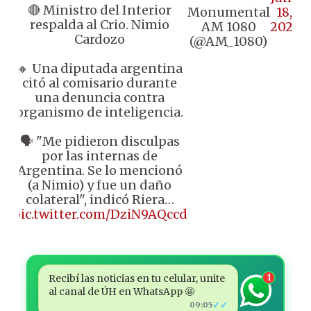
🔴 Ministro del Interior
Monumental
18,
respalda al Crio. Nimio
AM 1080
2025
Cardozo
(@AM_1080)
🔸 Una diputada argentina
citó al comisario durante
una denuncia contra
organismo de inteligencia.
🗣️ "Me pidieron disculpas
por las internas de
Argentina. Se lo mencionó
(a Nimio) y fue un daño
colateral", indicó Riera…
pic.twitter.com/DziN9AQccd
Recibí las noticias en tu celular, unite
1
al canal de ÚH en WhatsApp 🤩
✓✓
09:05