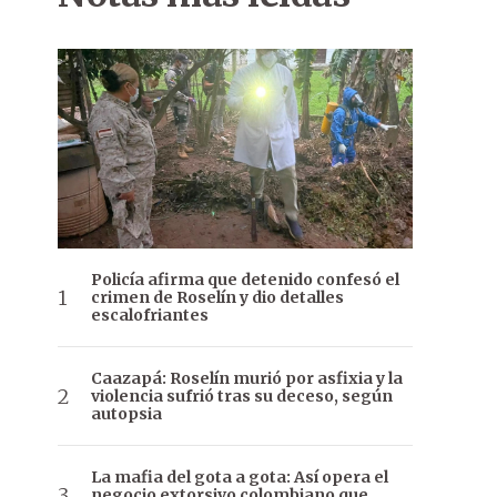
Policía afirma que detenido confesó el
crimen de Roselín y dio detalles
escalofriantes
Caazapá: Roselín murió por asfixia y la
violencia sufrió tras su deceso, según
autopsia
La mafia del gota a gota: Así opera el
negocio extorsivo colombiano que