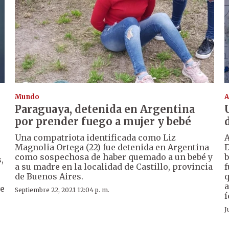
Mundo
A
Paraguaya, detenida en Argentina
por prender fuego a mujer y bebé
Una compatriota identificada como Liz
A
Magnolia Ortega (22) fue detenida en Argentina
D
como sospechosa de haber quemado a un bebé y
b
,
a su madre en la localidad de Castillo, provincia
f
de Buenos Aires.
q
a
ve
Septiembre 22, 2021 12:04 p. m.
í
J