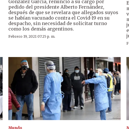
González García, renunció a su cargo por
E
pedido del presidente Alberto Fernández,
m
después de que se revelara que allegados suyos
v
se habían vacunado contra el Covid-19 en su
m
despacho, sin necesidad de solicitar turno
j
como los demás argentinos.
e
j
Febrero 19, 2021 07:25 p. m.
F
Mundo