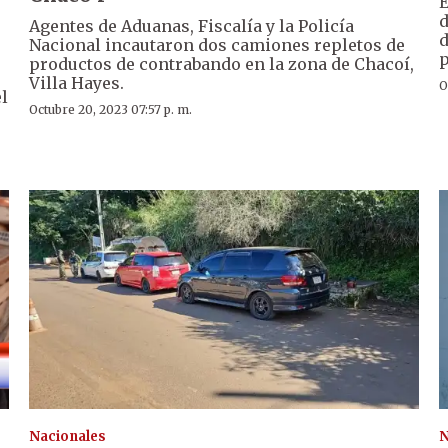
E
d
Agentes de Aduanas, Fiscalía y la Policía
d
Nacional incautaron dos camiones repletos de
p
productos de contrabando en la zona de Chacoí,
Villa Hayes.
O
l
Octubre 20, 2023 07:57 p. m.
Nacionales
N