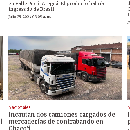
en Valle Pucú, Areguá. El producto habría
d
ingresado de Brasil.
C
I
Julio 25, 2024 08:05 a. m.
M
Nacionales
N
Incautan dos camiones cargados de
l
mercaderías de contrabando en
Chaco’í