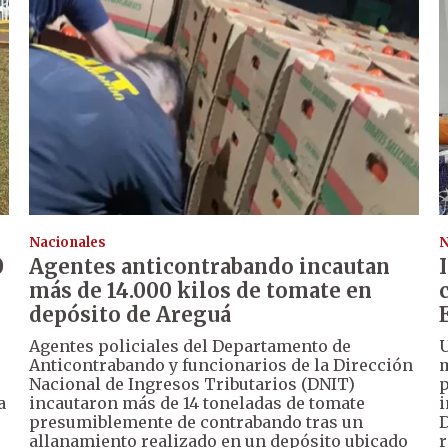
Nacionales
N
0
Agentes anticontrabando incautan
más de 14.000 kilos de tomate en
depósito de Areguá
Agentes policiales del Departamento de
U
Anticontrabando y funcionarios de la Dirección
m
Nacional de Ingresos Tributarios (DNIT)
p
a
incautaron más de 14 toneladas de tomate
i
presumiblemente de contrabando tras un
D
allanamiento realizado en un depósito ubicado
r