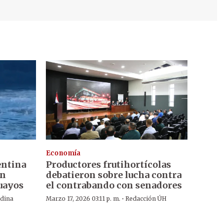
Economía
entina
Productores frutihortícolas
on
debatieron sobre lucha contra
uayos
el contrabando con senadores
·
dina
Marzo 17, 2026 03:11 p. m.
Redacción ÚH