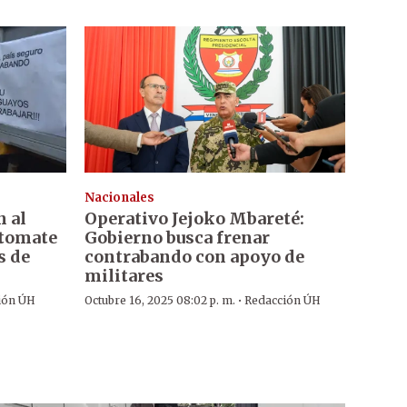
Nacionales
 al
Operativo Jejoko Mbareté:
 tomate
Gobierno busca frenar
s de
contrabando con apoyo de
militares
·
ión ÚH
Octubre 16, 2025 08:02 p. m.
Redacción ÚH