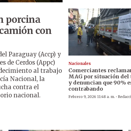
n porcina
 camión con
del Paraguay (Accp) y
es de Cerdos (Appc)
Nacionales
Comerciantes reclaman
decimiento al trabajo
MAG por situación del
icía Nacional, la
y denuncian que 90% e
ucha contra el
contrabando
torio nacional.
·
Febrero 9, 2026 11:48 a. m.
Redacc