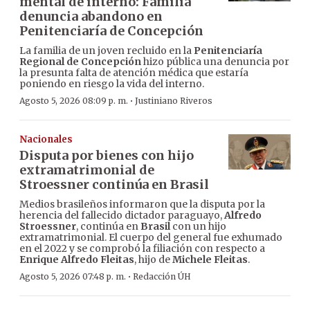
mental de interno: Familia
denuncia abandono en
Penitenciaría de Concepción
La familia de un joven recluido en la
Penitenciaría
Regional de Concepción
hizo pública una denuncia por
la presunta falta de atención médica que estaría
poniendo en riesgo la vida del interno.
·
Agosto 5, 2026 08:09 p. m.
Justiniano Riveros
Nacionales
Disputa por bienes con hijo
extramatrimonial de
Stroessner continúa en Brasil
Medios brasileños informaron que la disputa por la
herencia del fallecido dictador paraguayo,
Alfredo
Stroessner
, continúa en
Brasil
con un hijo
extramatrimonial. El cuerpo del general fue exhumado
en el 2022 y se comprobó la filiación con respecto a
Enrique Alfredo Fleitas
, hijo de
Michele Fleitas
.
·
Agosto 5, 2026 07:48 p. m.
Redacción ÚH