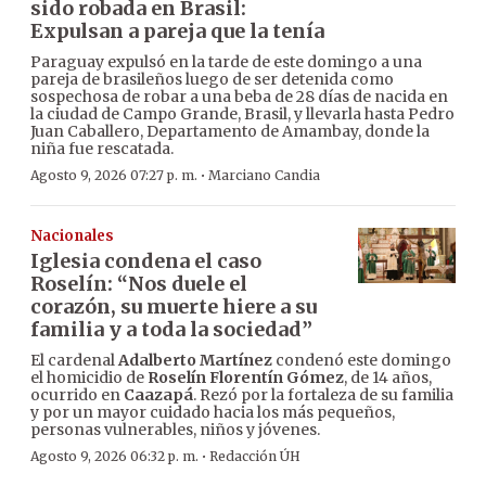
sido robada en Brasil:
Expulsan a pareja que la tenía
Paraguay expulsó en la tarde de este domingo a una
pareja de brasileños luego de ser detenida como
sospechosa de robar a una beba de 28 días de nacida en
la ciudad de Campo Grande, Brasil, y llevarla hasta Pedro
Juan Caballero, Departamento de Amambay, donde la
niña fue rescatada.
·
Agosto 9, 2026 07:27 p. m.
Marciano Candia
Nacionales
Iglesia condena el caso
Roselín: “Nos duele el
corazón, su muerte hiere a su
familia y a toda la sociedad”
El cardenal
Adalberto Martínez
condenó este domingo
el homicidio de
Roselín Florentín Gómez
, de 14 años,
ocurrido en
Caazapá
. Rezó por la fortaleza de su familia
y por un mayor cuidado hacia los más pequeños,
personas vulnerables, niños y jóvenes.
·
Agosto 9, 2026 06:32 p. m.
Redacción ÚH