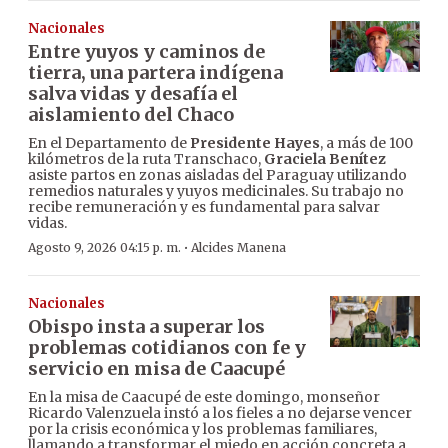
Nacionales
Entre yuyos y caminos de
tierra, una partera indígena
salva vidas y desafía el
aislamiento del Chaco
En el Departamento de
Presidente Hayes
, a más de 100
kilómetros de la ruta Transchaco,
Graciela Benítez
asiste partos en zonas aisladas del Paraguay utilizando
remedios naturales y yuyos medicinales. Su trabajo no
recibe remuneración y es fundamental para salvar
vidas.
·
Agosto 9, 2026 04:15 p. m.
Alcides Manena
Nacionales
Obispo insta a superar los
problemas cotidianos con fe y
servicio en misa de Caacupé
En la misa de Caacupé de este domingo, monseñor
Ricardo Valenzuela instó a los fieles a no dejarse vencer
por la crisis económica y los problemas familiares,
llamando a transformar el miedo en acción concreta a