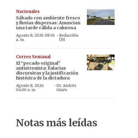
Nacionales
Sábado con ambiente fresco
y lluvias dispersas: Anuncian
una tarde cálida a calurosa
·
Agosto 8, 2026 08:36
Redacción
a. m.
ÚH
Correo Semanal
El “pecado original”
antistronista: Falacias
discursivas y la justificación
histórica de la dictadura
·
Agosto 8, 2026
Dr. Andrés
04:00 a. m.
Ginés
Notas más leídas