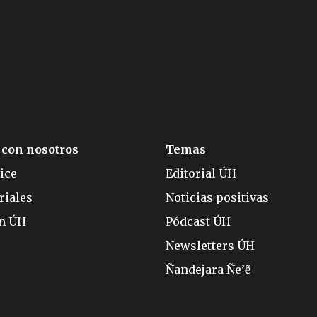
 con nosotros
Temas
ice
Editorial ÚH
riales
Noticias positivas
ón ÚH
Pódcast ÚH
Newsletters ÚH
Ñandejara Ñe’ẽ