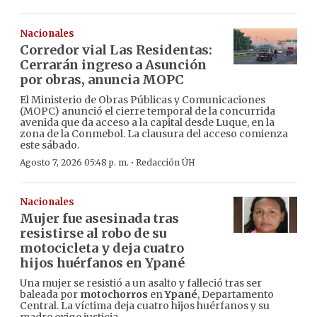
Nacionales
Corredor vial Las Residentas:
Cerrarán ingreso a Asunción
por obras, anuncia MOPC
El Ministerio de Obras Públicas y Comunicaciones
(MOPC) anunció el cierre temporal de la concurrida
avenida que da acceso a la capital desde Luque, en la
zona de la Conmebol. La clausura del acceso comienza
este sábado.
·
Agosto 7, 2026 05:48 p. m.
Redacción ÚH
Nacionales
Mujer fue asesinada tras
resistirse al robo de su
motocicleta y deja cuatro
hijos huérfanos en Ypané
Una mujer se resistió a un asalto y falleció tras ser
baleada por
motochorros
en
Ypané
, Departamento
Central. La víctima deja cuatro hijos huérfanos y su