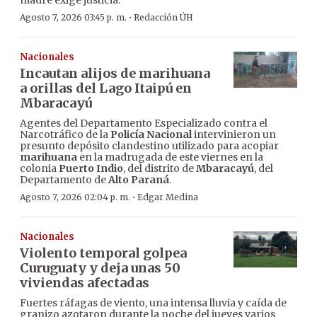
madre exige justicia.
·
Agosto 7, 2026 03:45 p. m.
Redacción ÚH
Nacionales
Incautan alijos de marihuana
a orillas del Lago Itaipú en
Mbaracayú
Agentes del Departamento Especializado contra el
Narcotráfico de la
Policía Nacional
intervinieron un
presunto depósito clandestino utilizado para acopiar
marihuana
en la madrugada de este viernes en la
colonia
Puerto Indio
, del distrito de
Mbaracayú
, del
Departamento de
Alto Paraná
.
·
Agosto 7, 2026 02:04 p. m.
Edgar Medina
Nacionales
Violento temporal golpea
Curuguaty y deja unas 50
viviendas afectadas
Fuertes ráfagas de viento, una intensa lluvia y caída de
granizo azotaron durante la noche del jueves varios