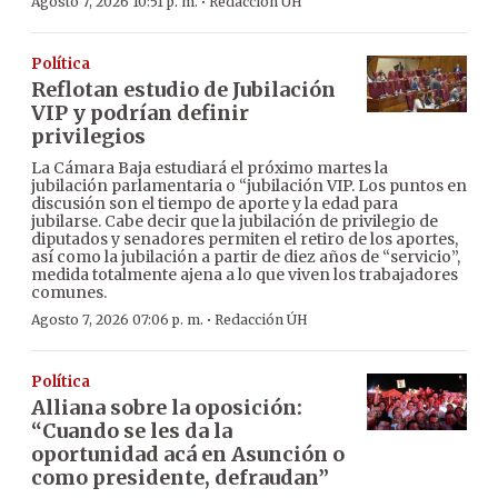
·
Agosto 7, 2026 10:51 p. m.
Redacción ÚH
Política
Reflotan estudio de Jubilación
VIP y podrían definir
privilegios
La Cámara Baja estudiará el próximo martes la
jubilación parlamentaria o “jubilación VIP. Los puntos en
discusión son el tiempo de aporte y la edad para
jubilarse. Cabe decir que la jubilación de privilegio de
diputados y senadores permiten el retiro de los aportes,
así como la jubilación a partir de diez años de “servicio”,
medida totalmente ajena a lo que viven los trabajadores
comunes.
·
Agosto 7, 2026 07:06 p. m.
Redacción ÚH
Política
Alliana sobre la oposición:
“Cuando se les da la
oportunidad acá en Asunción o
como presidente, defraudan”