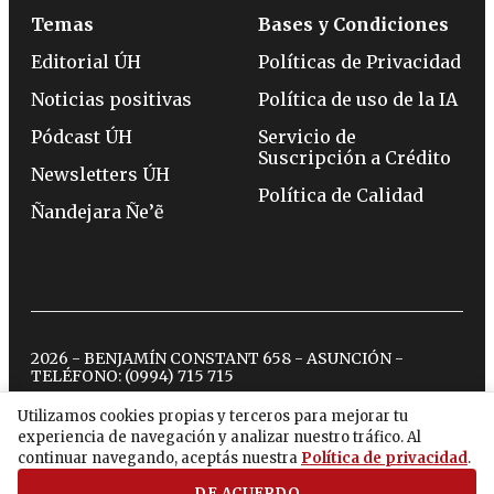
Temas
Bases y Condiciones
Editorial ÚH
Políticas de Privacidad
Noticias positivas
Política de uso de la IA
Pódcast ÚH
Servicio de
Suscripción a Crédito
Newsletters ÚH
Política de Calidad
Ñandejara Ñe’ẽ
2026 - BENJAMÍN CONSTANT 658 - ASUNCIÓN -
TELÉFONO:
(0994) 715 715
Utilizamos cookies propias y terceros para mejorar tu
experiencia de navegación y analizar nuestro tráfico. Al
twitter
instagram
facebook
tiktok
youtube
spotify
continuar navegando, aceptás nuestra
Política de privacidad
.
DE ACUERDO