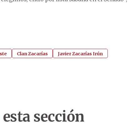
ste
Clan Zacarías
Javier Zacarías Irún
 esta sección