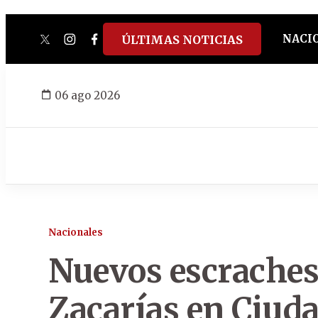
NACI
ÚLTIMAS NOTICIAS
twitter
instagram
facebook
tiktok
youtube
spotify
06 ago 2026
Nacionales
Nuevos escraches 
Zacarías en Ciuda