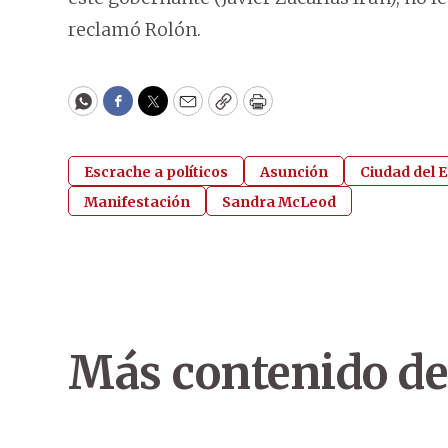
reclamó Rolón.
WhatsApp
Facebook
Twitter
Email
Copy
Print
Escrache a políticos
Asunción
Ciudad del E
Manifestación
Sandra McLeod
Más contenido de