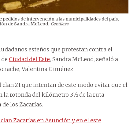
 pedidos de intervención a las municipalidades del país,
2
/
2
ación de Sandra McLeod.
Gentileza
 ciudadanos esteños que protestan contra el
a de
Ciudad del Este
, Sandra McLeod, señaló a
scrache, Valentina Giménez.
 clan ZI que intentan de este modo evitar que el
 la rotonda del kilómetro 3½ de la ruta
 de los Zacarías.
clan Zacarías en Asunción y en el este