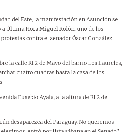
udad del Este, la manifestación en Asunción se
ó a Última Hora Miguel Rolón, uno de los
 protestas contra el senador Óscar González
bre la calle RI 2 de Mayo del barrio Los Laureles,
rchar cuatro cuadras hasta la casa de los
s.
enida Eusebio Ayala, a la altura de RI 2 de
rún desaparezca del Paraguay. No queremos
e elegimos, entró por lista sábana en el Senado”,