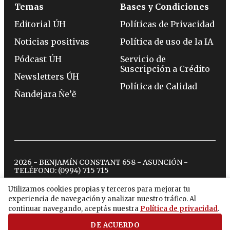
Temas
Bases y Condiciones
Editorial ÚH
Políticas de Privacidad
Noticias positivas
Política de uso de la IA
Pódcast ÚH
Servicio de
Suscripción a Crédito
Newsletters ÚH
Política de Calidad
Ñandejara Ñe’ẽ
2026 - BENJAMÍN CONSTANT 658 - ASUNCIÓN -
TELÉFONO:
(0994) 715 715
Utilizamos cookies propias y terceros para mejorar tu
experiencia de navegación y analizar nuestro tráfico. Al
twitter
instagram
facebook
tiktok
youtube
spotify
continuar navegando, aceptás nuestra
Política de privacidad
.
DE ACUERDO