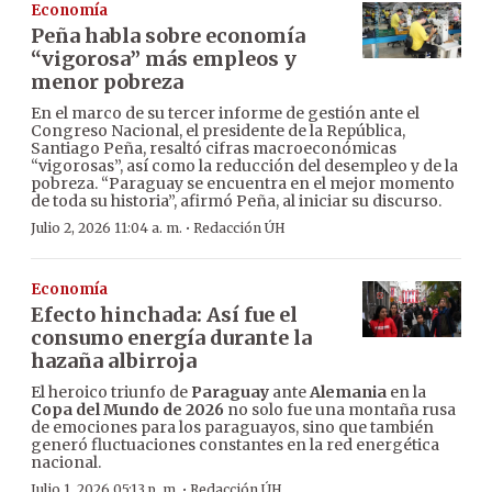
Economía
Peña habla sobre economía
“vigorosa” más empleos y
menor pobreza
En el marco de su tercer informe de gestión ante el
Congreso Nacional, el presidente de la República,
Santiago Peña, resaltó cifras macroeconómicas
“vigorosas”, así como la reducción del desempleo y de la
pobreza. “Paraguay se encuentra en el mejor momento
de toda su historia”, afirmó Peña, al iniciar su discurso.
·
Julio 2, 2026 11:04 a. m.
Redacción ÚH
Economía
Efecto hinchada: Así fue el
consumo energía durante la
hazaña albirroja
El heroico triunfo de
Paraguay
ante
Alemania
en la
Copa del Mundo de 2026
no solo fue una montaña rusa
de emociones para los paraguayos, sino que también
generó fluctuaciones constantes en la red energética
nacional.
·
Julio 1, 2026 05:13 p. m.
Redacción ÚH