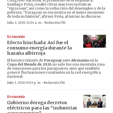
Congreso Nacional, el presidente de la República,
Santiago Peña, resaltó cifras macroeconómicas
“vigorosas”, así como la reducción del desempleo y de la
pobreza. “Paraguay se encuentra en el mejor momento
de toda su historia”, afirmó Peña, al iniciar su discurso.
·
Julio 2, 2026 11:04 a. m.
Redacción ÚH
Economía
Efecto hinchada: Así fue el
consumo energía durante la
hazaña albirroja
El heroico triunfo de
Paraguay
ante
Alemania
en la
Copa del Mundo de 2026
no solo fue una montaña rusa
de emociones para los paraguayos, sino que también
generó fluctuaciones constantes en la red energética
nacional.
·
Julio 1, 2026 05:13 p. m.
Redacción ÚH
Economía
Gobierno deroga decretos
eléctricos para las “industrias