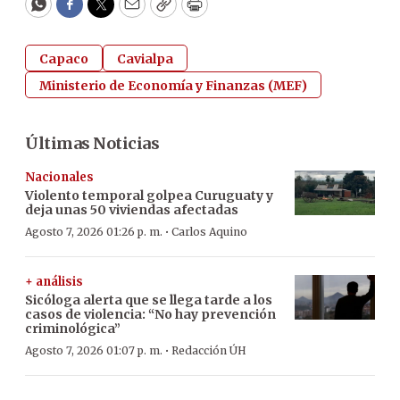
WhatsApp
Facebook
Twitter
Email
Copy
Print
Capaco
Cavialpa
Ministerio de Economía y Finanzas (MEF)
Últimas Noticias
Nacionales
Violento temporal golpea Curuguaty y
deja unas 50 viviendas afectadas
·
Agosto 7, 2026 01:26 p. m.
Carlos Aquino
+ análisis
Sicóloga alerta que se llega tarde a los
casos de violencia: “No hay prevención
criminológica”
·
Agosto 7, 2026 01:07 p. m.
Redacción ÚH