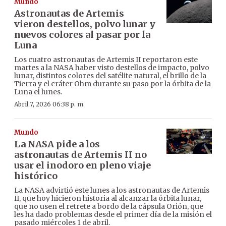
Mundo
Astronautas de Artemis
vieron destellos, polvo lunar y
nuevos colores al pasar por la
Luna
Los cuatro astronautas de Artemis II reportaron este
martes a la NASA haber visto destellos de impacto, polvo
lunar, distintos colores del satélite natural, el brillo de la
Tierra y el cráter Ohm durante su paso por la órbita de la
Luna el lunes.
Abril 7, 2026 06:38 p. m.
Mundo
La NASA pide a los
astronautas de Artemis II no
usar el inodoro en pleno viaje
histórico
La NASA advirtió este lunes a los astronautas de Artemis
II, que hoy hicieron historia al alcanzar la órbita lunar,
que no usen el retrete a bordo de la cápsula Orión, que
les ha dado problemas desde el primer día de la misión el
pasado miércoles 1 de abril.