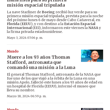
misión espacial tripulada
La nave Starliner de
Boeing
recibió luz verde para su
primera misión espacial tripulada, prevista para la noche
del próximo lunes 6 de mayo desde Cabo Cañaveral, en
Florida
(
EEUU
), y con destino a la
Estación Espacial
Internacional
(EEI), informaron este viernes la
NASA
y
la firma privada estadounidense.
Mayo 3, 2024 07:06 p. m.
Mundo
Muere a los 93 años Thomas
Stafford, astronauta que
comandó una misión a la Luna
El general Thomas Stafford, astronauta de la NASA que
fue uno de los que viajó a la órbita de la Luna en una
misión Apolo, falleció este lunes a los 93 años de edad en
un hospital de Florida (EEUU), informó el museo que
lleva su nombre.
Marzo 18, 2024 06:59 p. m.
Mundo