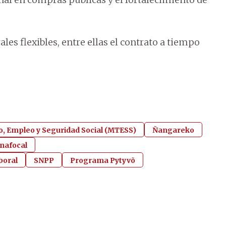
s flexibles, entre ellas el contrato a tiempo
o, Empleo y Seguridad Social (MTESS)
Ñangareko
inafocal
boral
SNPP
Programa Pytyvõ