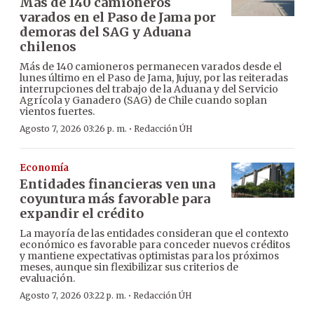
Más de 140 camioneros
varados en el Paso de Jama por
demoras del SAG y Aduana
chilenos
Más de 140 camioneros permanecen varados desde el
lunes último en el Paso de Jama, Jujuy, por las reiteradas
interrupciones del trabajo de la Aduana y del Servicio
Agrícola y Ganadero (SAG) de Chile cuando soplan
vientos fuertes.
·
Agosto 7, 2026 03:26 p. m.
Redacción ÚH
Economía
Entidades financieras ven una
coyuntura más favorable para
expandir el crédito
La mayoría de las entidades consideran que el contexto
económico es favorable para conceder nuevos créditos
y mantiene expectativas optimistas para los próximos
meses, aunque sin flexibilizar sus criterios de
evaluación.
·
Agosto 7, 2026 03:22 p. m.
Redacción ÚH