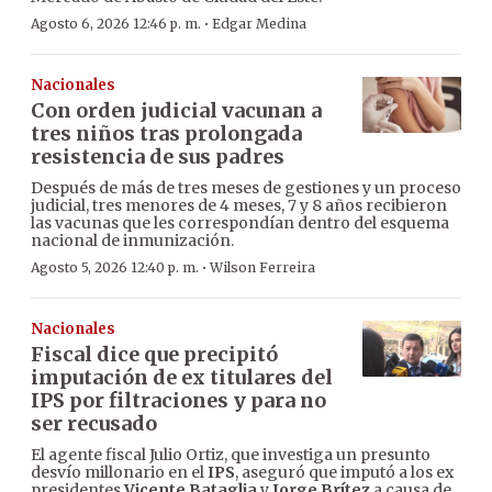
·
Agosto 6, 2026 12:46 p. m.
Edgar Medina
Nacionales
Con orden judicial vacunan a
tres niños tras prolongada
resistencia de sus padres
Después de más de tres meses de gestiones y un proceso
judicial, tres menores de 4 meses, 7 y 8 años recibieron
las vacunas que les correspondían dentro del esquema
nacional de inmunización.
·
Agosto 5, 2026 12:40 p. m.
Wilson Ferreira
Nacionales
Fiscal dice que precipitó
imputación de ex titulares del
IPS por filtraciones y para no
ser recusado
El agente fiscal Julio Ortiz, que investiga un presunto
desvío millonario en el
IPS
, aseguró que imputó a los ex
presidentes
Vicente Bataglia
y
Jorge Brítez
a causa de