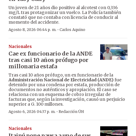
Un joven de 21 años dio positivo al alcotest con 0,336
mg/L tras protagonizar un vuelco. La Policía también
constató que no contaba con licencia de conducir al
momento del accidente.
·
Agosto 8, 2026 06:44 p. m.
Carlos Aquino
Nacionales
Cae ex funcionario de la ANDE
tras casi 10 años prófugo por
millonaria estafa
Tras casi 10 años prófugo, un ex funcionario de la
Administración Nacional de Electricidad (ANDE)
fue
detenido por una condena por estafa, producción de
documentos no auténticos y apropiación. El caso se
relaciona con un esquema de cobro irregular de
facturas que, según la investigación, causó un perjuicio
superior a G. 100 millones.
·
Agosto 6, 2026 04:37 p. m.
Redacción ÚH
Nacionales
Itaipú pone pausa a uno de sus