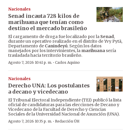
Nacionales
Senad incauta 728 kilos de
marihuana que tenían como
destino el mercado brasileño
El cargamento de droga fue localizado por la
Senad
,
durante un operativo realizado en el distrito de Yvy Pytã,
Departamento de
Canindeyú
. Según los datos
manejados por los intervinientes, la
marihuana
sería
trasladada hacia territorio brasileño.
·
Agosto 7, 2026 10:41 p. m.
Carlos Aquino
Nacionales
Derecho UNA: Los postulantes
a decano y vicedecano
El Tribunal Electoral Independiente (TEI) publicó la lista
oficial de candidaturas para las elecciones de Decano y
Vicedecano de la Facultad de Derecho y Ciencias
Sociales de la Universidad Nacional de Asunción (UNA).
·
Agosto 7, 2026 10:35 p. m.
Redacción ÚH