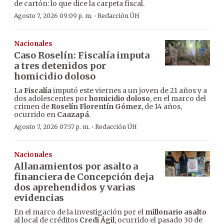
de cartón: lo que dice la carpeta fiscal.
·
Agosto 7, 2026 09:09 p. m.
Redacción ÚH
Nacionales
Caso Roselín: Fiscalía imputa
a tres detenidos por
homicidio doloso
La
Fiscalía
imputó este viernes a un joven de 21 años y a
dos adolescentes por
homicidio doloso
, en el marco del
crimen de
Roselín Florentín Gómez
, de 14 años,
ocurrido en
Caazapá
.
·
Agosto 7, 2026 07:57 p. m.
Redacción ÚH
Nacionales
Allanamientos por asalto a
financiera de Concepción deja
dos aprehendidos y varias
evidencias
En el marco de la investigación por el
millonario asalto
al local de créditos
Credi Ágil
, ocurrido el pasado 30 de