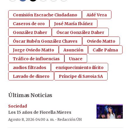
Comisión Escrache Ciudadano
Aidé Vera
Caseros de oro
José María Ibáñez
González Daher
Óscar González Daher
Óscar Rubén González Chaves
Oviedo Matto
Jorge Oviedo Matto
Asunción
Calle Palma
Tráfico de influencias
Unace
audios filtrados
enriquecimiento ilícito
Lavado de dinero
Príncipe di Savoia SA
Últimas Noticias
Sociedad
Los 15 años de Fiorella Mieres
·
Agosto 8, 2026 04:00 a. m.
Redacción ÚH