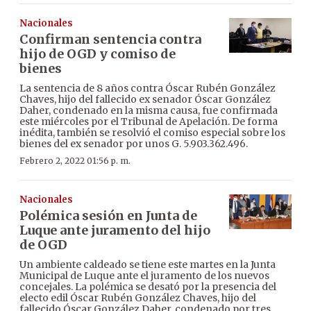
Nacionales
Confirman sentencia contra
hijo de OGD y comiso de
bienes
La sentencia de 8 años contra Óscar Rubén González
Chaves, hijo del fallecido ex senador Óscar González
Daher, condenado en la misma causa, fue confirmada
este miércoles por el Tribunal de Apelación. De forma
inédita, también se resolvió el comiso especial sobre los
bienes del ex senador por unos G. 5.903.362.496.
Febrero 2, 2022 01:56 p. m.
Nacionales
Polémica sesión en Junta de
Luque ante juramento del hijo
de OGD
Un ambiente caldeado se tiene este martes en la Junta
Municipal de Luque ante el juramento de los nuevos
concejales. La polémica se desató por la presencia del
electo edil Óscar Rubén González Chaves, hijo del
fallecido Óscar González Daher, condenado por tres