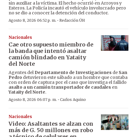
sin auxiliar a la víctima. El hecho ocurrió en Arroyos y
Esteros. La Policía incautó el vehículo involucrado pero
no se dio a conocer la detención del conductor.
·
Agosto 8, 2026 06:52 p. m.
Redacción ÚH
Nacionales
Cae otro supuesto miembro de
la banda que intentó asaltar
camión blindado en Yataity
del Norte
Agentes del
Departamento de Investigaciones
de
San
Pedro
detuvieron este sábado a un hombre que contaba
con orden de captura por el caso que investiga el fallido
asalto a un camión transportador de caudales
en
Yataity del Norte
.
·
Agosto 8, 2026 06:07 p. m.
Carlos Aquino
Nacionales
Video: Asaltantes se alzan con
más de G. 50 millones en robo
a técnico de celulares en