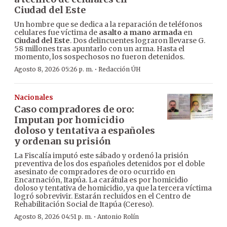
Ciudad del Este
Un hombre que se dedica a la reparación de teléfonos
celulares fue víctima de
asalto a mano armada
en
Ciudad del Este
. Dos delincuentes lograron llevarse G.
58 millones tras apuntarlo con un arma. Hasta el
momento, los sospechosos no fueron detenidos.
·
Agosto 8, 2026 05:26 p. m.
Redacción ÚH
Nacionales
Caso compradores de oro:
Imputan por homicidio
doloso y tentativa a españoles
y ordenan su prisión
La Fiscalía imputó este sábado y ordenó la prisión
preventiva de los dos españoles detenidos por el doble
asesinato de compradores de oro ocurrido en
Encarnación, Itapúa. La carátula es por homicidio
doloso y tentativa de homicidio, ya que la tercera víctima
logró sobrevivir. Estarán recluidos en el Centro de
Rehabilitación Social de Itapúa (Cereso).
·
Agosto 8, 2026 04:51 p. m.
Antonio Rolín