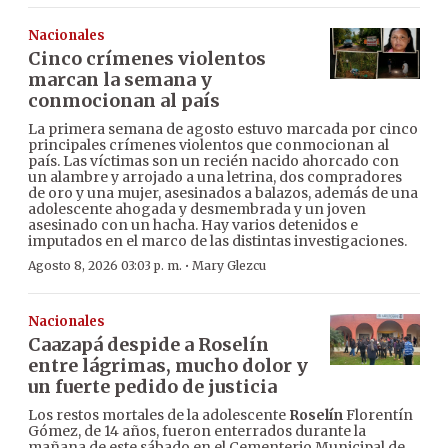
Nacionales
Cinco crímenes violentos
marcan la semana y
conmocionan al país
La primera semana de agosto estuvo marcada por cinco
principales crímenes violentos que conmocionan al
país. Las víctimas son un recién nacido ahorcado con
un alambre y arrojado a una letrina, dos compradores
de oro y una mujer, asesinados a balazos, además de una
adolescente ahogada y desmembrada y un joven
asesinado con un hacha. Hay varios detenidos e
imputados en el marco de las distintas investigaciones.
·
Agosto 8, 2026 03:03 p. m.
Mary Glezcu
Nacionales
Caazapá despide a Roselín
entre lágrimas, mucho dolor y
un fuerte pedido de justicia
Los restos mortales de la adolescente
Roselín
Florentín
Gómez, de 14 años, fueron enterrados durante la
mañana de este sábado en el Cementerio Municipal de