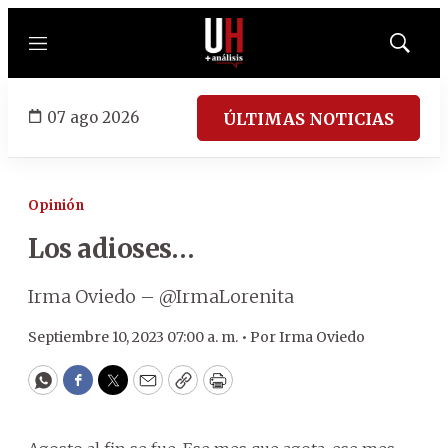
Menú
Mostrar
búsqued
07 ago 2026
ÚLTIMAS NOTICIAS
Opinión
Los adioses…
Irma Oviedo – @IrmaLorenita
Septiembre 10, 2023 07:00 a. m. •
Por
Irma Oviedo
WhatsApp
Facebook
Twitter
Email
Copy
Print