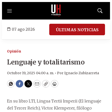
Menú
Mostrar
búsqued
07 ago 2026
ÚLTIMAS NOTICIAS
Opinión
Lenguaje y totalitarismo
Octubre 19, 2025 04:00 a. m. •
Por
Ignacio Zubizarreta
WhatsApp
Facebook
Twitter
Email
Copy
Print
En su libro LTI, Lingua Tertii Imperii (El lenguaje
del Tercer Reich), Victor Klemperer, filólogo