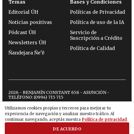
Temas
Bases y Condiciones
Editorial ÚH
Políticas de Privacidad
Noticias positivas
Política de uso de la IA
Pódcast ÚH
Servicio de
Suscripción a Crédito
Newsletters ÚH
Política de Calidad
Ñandejara Ñe’ẽ
2026 - BENJAMÍN CONSTANT 658 - ASUNCIÓN -
TELÉFONO:
(0994) 715 715
Utilizamos cookies propias y terceros para mejorar tu
experiencia de navegación y analizar nuestro tráfico. Al
twitter
instagram
facebook
tiktok
youtube
spotify
continuar navegando, aceptás nuestra
Política de privacidad
.
DE ACUERDO