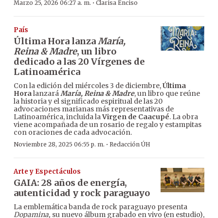
·
Marzo 25, 2026 06:27 a. m.
Clarisa Enciso
País
Última Hora lanza
María,
Reina & Madre
, un libro
dedicado a las 20 Vírgenes de
Latinoamérica
Con la edición del miércoles 3 de diciembre,
Última
Hora
lanzará
María, Reina & Madre
, un libro que reúne
la historia y el significado espiritual de las 20
advocaciones marianas más representativas de
Latinoamérica, incluida la
Virgen de Caacupé
. La obra
viene acompañada de un rosario de regalo y estampitas
con oraciones de cada advocación.
·
Noviembre 28, 2025 06:55 p. m.
Redacción ÚH
Arte y Espectáculos
GAIA: 28 años de energía,
autenticidad y rock paraguayo
La emblemática banda de rock paraguayo presenta
Dopamina,
su nuevo álbum grabado en vivo (en estudio),