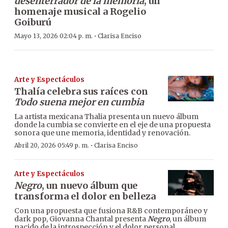
desenterrador de la memoria
, un
homenaje musical a Rogelio
Goiburú
·
Mayo 13, 2026 02:04 p. m.
Clarisa Enciso
Arte y Espectáculos
Thalía celebra sus raíces con
Todo suena mejor en cumbia
La artista mexicana Thalia presenta un nuevo álbum
donde la cumbia se convierte en el eje de una propuesta
sonora que une memoria, identidad y renovación.
·
Abril 20, 2026 05:49 p. m.
Clarisa Enciso
Arte y Espectáculos
Negro
, un nuevo álbum que
transforma el dolor en belleza
Con una propuesta que fusiona R&B contemporáneo y
dark pop, Giovanna Chantal presenta
Negro
, un álbum
nacido de la introspección y el dolor personal,