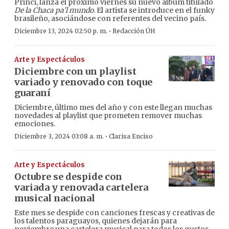
Princi, lanza el próximo viernes su nuevo álbum titulado
De la Chaca pa’l mundo
. El artista se introduce en el funky
brasileño, asociándose con referentes del vecino país.
·
Diciembre 13, 2024 02:50 p. m.
Redacción ÚH
Arte y Espectáculos
Diciembre con un playlist
variado y renovado con toque
guaraní
Diciembre, último mes del año y con este llegan muchas
novedades al playlist que prometen remover muchas
emociones.
·
Diciembre 3, 2024 03:08 a. m.
Clarisa Enciso
Arte y Espectáculos
Octubre se despide con
variada y renovada cartelera
musical nacional
Este mes se despide con canciones frescas y creativas de
los talentos paraguayos, quienes dejarán para
noviembre una cartelera musical para todos los gustos.