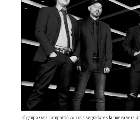
El grupo Gaia compartió con sus seguidores la nueva versió