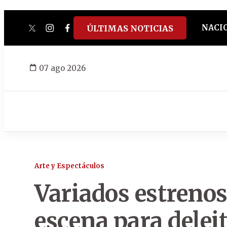
NACI
ÚLTIMAS NOTICIAS
twitter
instagram
facebook
tiktok
youtube
spotify
07 ago 2026
Arte y Espectáculos
Variados estrenos
escena para deleit