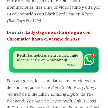
Entre los latinos, J Balvin recibió cuatro
nominaciones, tres a mejor video latino y otra por
su colaboración con Black Eyed Peas en
Ritmo
(Bad Boys For Life)
.
Lea más:
Lady Gaga no saldrá de gira con
Chromatica hasta el verano de 2021
Recibí las noticias en tu celular, unite
1
al canal de ÚH en WhatsApp 🤩
✓✓
03:12
Por categorías, los candidatos a mejor videoclip
del año son, además de
Rain On Me
:
Everything I
Wanted,
de Billie Eilish;
Blinding Lights,
de The
Weekend;
The Man,
de Taylor Swift;
Life Is Good,
de Future ft. Drake; y
Godzilla,
de Eminem ft. Juice