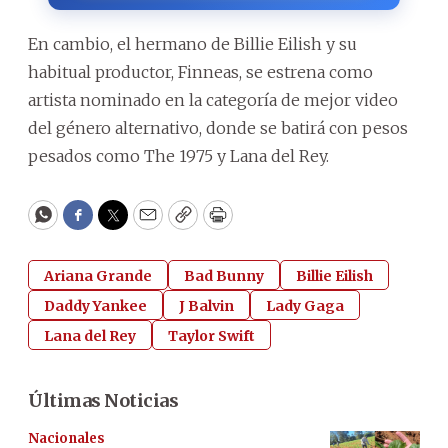
En cambio, el hermano de Billie Eilish y su
habitual productor, Finneas, se estrena como
artista nominado en la categoría de mejor video
del género alternativo, donde se batirá con pesos
pesados como The 1975 y Lana del Rey.
WhatsApp
Facebook
Twitter
Email
Copy
Print
Ariana Grande
Bad Bunny
Billie Eilish
Daddy Yankee
J Balvin
Lady Gaga
Lana del Rey
Taylor Swift
Últimas Noticias
Nacionales