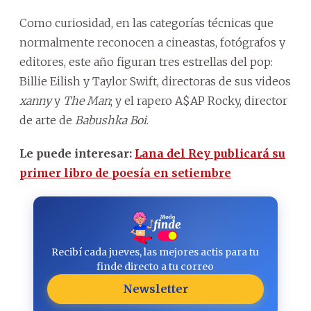
Como curiosidad, en las categorías técnicas que
normalmente reconocen a cineastas, fotógrafos y
editores, este año figuran tres estrellas del pop:
Billie Eilish y Taylor Swift, directoras de sus videos
xanny
y
The Man
; y el rapero A$AP Rocky, director
de arte de
Babushka Boi
.
Le puede interesar:
Lana del Rey publicará su
primer libro de poesía en setiembre
Recibí cada jueves, las mejores actis para tu
finde directo a tu correo
Newsletter