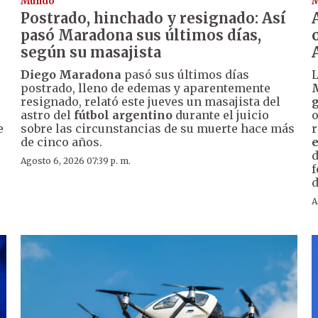
Mundo
Postrado, hinchado y resignado: Así
n
pasó Maradona sus últimos días,
según su masajista
Diego Maradona
pasó sus últimos días
postrado, lleno de edemas y aparentemente
resignado, relató este jueves un masajista del
g
astro del
fútbol argentino
durante el juicio
o
e
sobre las circunstancias de su muerte hace más
r
de cinco años.
e
d
Agosto 6, 2026 07:39 p. m.
f
d
A