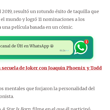
l 2019, resultó un rotundo éxito de taquilla que
 el mundo y logró 11 nominaciones a los
 una película basada en un cómic.
1
 al canal de ÚH en WhatsApp 🤩
01:26
✓✓
n secuela de Joker con Joaquin Phoenix y Todd
os mentales que forjaron la personalidad del
onista.
n
A Star Is Born
, filme en el que él participó