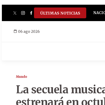
NACI
ÚLTIMAS NOTICIAS
twitter
instagram
facebook
tiktok
youtube
spotify
06 ago 2026
Mundo
La secuela musica
estrenará en octu