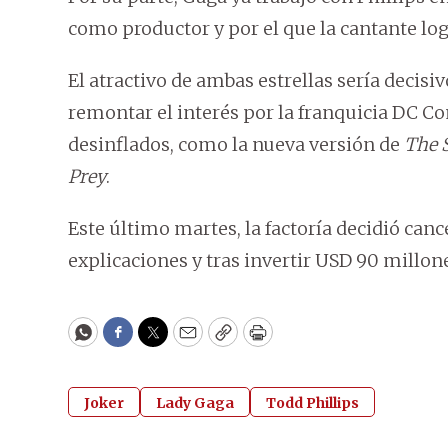
como productor y por el que la cantante lo
El atractivo de ambas estrellas sería decisi
remontar el interés por la franquicia DC C
desinflados, como la nueva versión de
The 
Prey
.
Este último martes, la factoría decidió canc
explicaciones y tras invertir USD 90 millone
WhatsApp
Facebook
Twitter
Email
Copy
Print
Joker
Lady Gaga
Todd Phillips