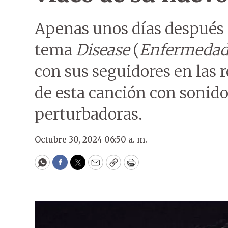
Apenas unos días después 
tema
Disease
(
Enfermeda
con sus seguidores en las r
de esta canción con sonid
perturbadoras.
Octubre 30, 2024 06:50 a. m.
WhatsApp
Facebook
Twitter
Email
Copy
Print