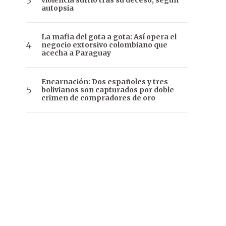
violencia sufrió tras su deceso, según
autopsia
La mafia del gota a gota: Así opera el
negocio extorsivo colombiano que
acecha a Paraguay
Encarnación: Dos españoles y tres
bolivianos son capturados por doble
crimen de compradores de oro