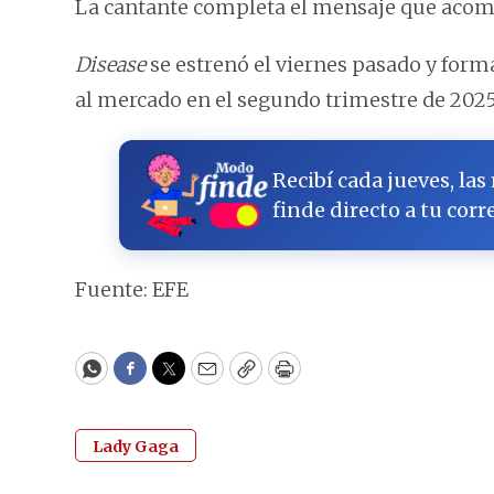
La cantante completa el mensaje que acompa
Disease
se estrenó el viernes pasado y for
al mercado en el segundo trimestre de 2025
Recibí cada jueves, las
finde directo a tu corr
Fuente: EFE
WhatsApp
Facebook
Twitter
Email
Copy
Print
Lady Gaga