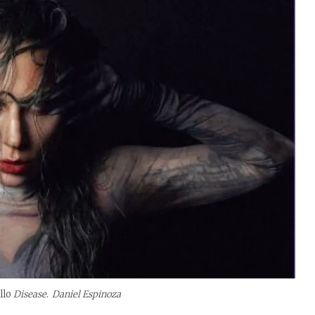
llo
Disease
.
Daniel Espinoza