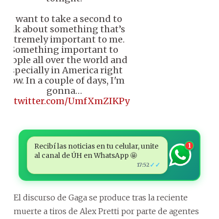
"I want to take a second to
talk about something that’s
extremely important to me.
Something important to
people all over the world and
especially in America right
now. In a couple of days, I'm
gonna…
pic.twitter.com/UmfXmZIKPy
Recibí las noticias en tu celular, unite
1
al canal de ÚH en WhatsApp 🤩
✓✓
17:52
El discurso de Gaga se produce tras la reciente
muerte a tiros de Alex Pretti por parte de agentes