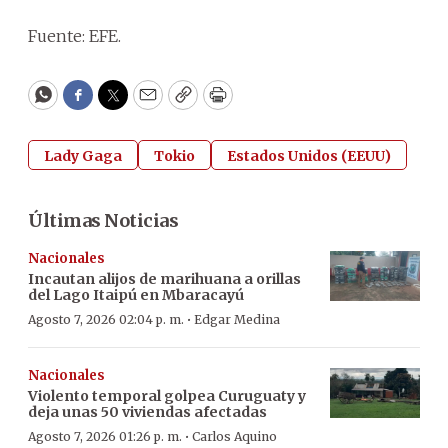
Fuente: EFE.
WhatsApp
Facebook
Twitter
Email
Copy
Print
Lady Gaga
Tokio
Estados Unidos (EEUU)
Últimas Noticias
Nacionales
Incautan alijos de marihuana a orillas
del Lago Itaipú en Mbaracayú
·
Agosto 7, 2026 02:04 p. m.
Edgar Medina
Nacionales
Violento temporal golpea Curuguaty y
deja unas 50 viviendas afectadas
·
Agosto 7, 2026 01:26 p. m.
Carlos Aquino